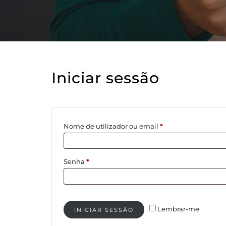
Iniciar sessão
Obrigatório
Nome de utilizador ou email
*
Obrigatório
Senha
*
Lembrar-me
INICIAR SESSÃO